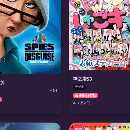
神之塔S3
莲
连载中
⭐ 9.8
📖 更新至567话
🔥 36万人气
NEW