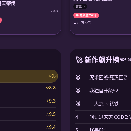
荒天帝传
连载中
⭐ 8.8
📖 更新至252话
🔥 81万人气
🚀 新作飙升榜
2025-2
⭐9.4
🥇
咒术回战·死灭回游
⭐8.8
🥈
我独自升级S2
⭐9.3
🥉
一人之下·锈铁
⭐9.5
4
间谍过家家 CODE: W
⭐9.4
5
怪兽8号