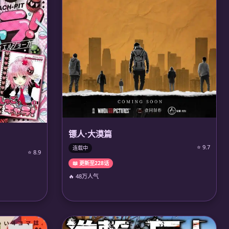
镖人·大漠篇
⭐ 9.7
连载中
⭐ 8.9
📖 更新至228话
🔥 48万人气