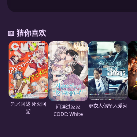
📖 猜你喜欢
咒术回战·死灭回
更衣人偶坠入爱河
间谍过家家
游
CODE: White