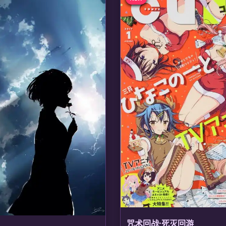
咒术回战·死灭回游