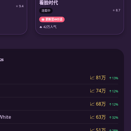
看脸时代
⭐ 9.4
⭐ 8.7
连载中
📖 更新至445话
🔥 42万人气
026
📈 81万
↑13%
📈 74万
↑12%
📈 68万
↑12%
hite
📈 63万
↑32%
📈 51万
↑28%