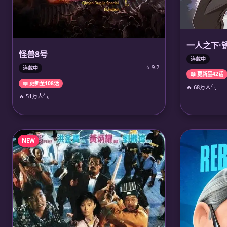
一人之下·
怪兽8号
连载中
⭐ 9.2
连载中
📖 更新至42话
📖 更新至108话
🔥 68万人气
🔥 51万人气
NEW