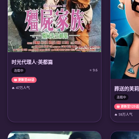
时光代理人·英都篇
⭐ 9.6
连载中
📖 更新至48话
🔥 47万人气
葬送的芙莉
连载中
📖 更新至125话
🔥 59万人气