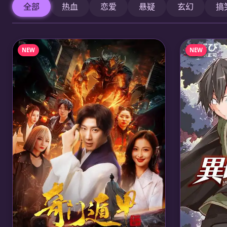
全部
热血
恋爱
悬疑
玄幻
搞
NEW
NEW