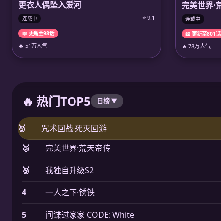
更衣人偶坠入爱河
完美世界·
⭐ 9.1
连载中
连载中
📖 更新至98话
📖 更新至801话
🔥 51万人气
🔥 78万人气
🔥 热门TOP5
日榜 ▼
🥇
咒术回战·死灭回游
🥈
完美世界·荒天帝传
🥉
我独自升级S2
4
一人之下·锈铁
5
间谍过家家 CODE: White