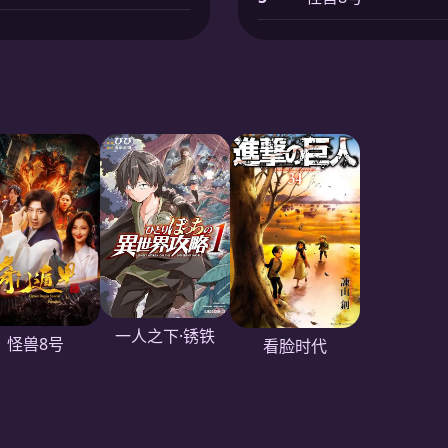
一人之下·锈铁
怪兽8号
看脸时代