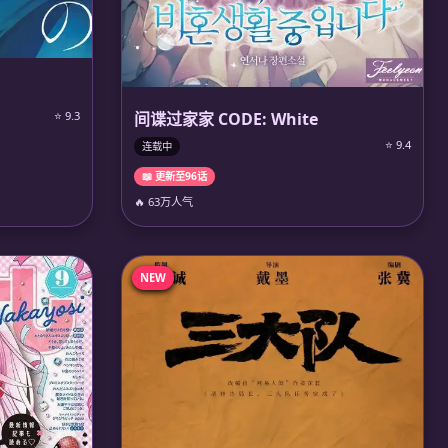
间谍过家家 CODE: White
⭐ 9.3
⭐ 9.4
连载中
📖 更新至96话
🔥 63万人气
NEW