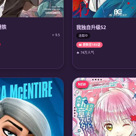
锈铁
我独自升级S2
⭐ 9.5
连载中
📖 更新至185话
🔥 74万人气
NEW